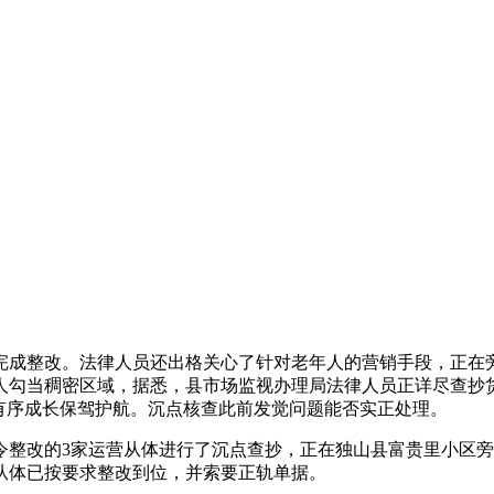
成整改。法律人员还出格关心了针对老年人的营销手段，正在旁
人勾当稠密区域，据悉，县市场监视办理局法律人员正详尽查抄
有序成长保驾护航。沉点核查此前发觉问题能否实正处理。
改的3家运营从体进行了沉点查抄，正在独山县富贵里小区旁
从体已按要求整改到位，并索要正轨单据。