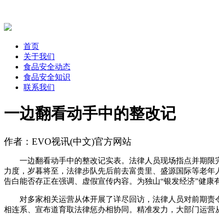
首页
关于我们
食品安全动态
食品安全知识
联系我们
一边翻看动手中的整改记
作者：EVO视讯(中文)官方网站
一边翻看动手中的整改记实表。法律人员现场指点并期限完
力度，岁暮将至，法律步队先后前去富贵里、盛源国际等老年
告白能否存正在强调、虚假宣传内容。为独山“银发经济”健康
对多家相关运营从体开展了详尽回访，法律人员对前期责令整
相连系、宣布道育取法律惩办相协同。精准发力，大部门运营