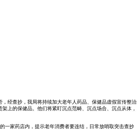
，经查抄，我局将持续加大老年人药品、保健品虚假宣传整治
货架上的保健品。他们将紧盯沉点范畴、沉点场合、沉点从体，
的一家药店内，提示老年消费者要连结，日常放哨取突击查抄