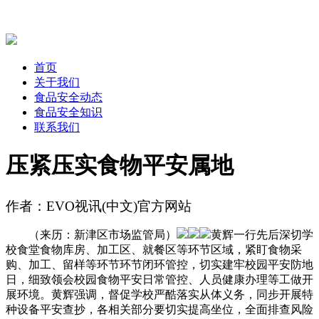
首页
关于我们
食品安全动态
食品安全知识
联系我们
压紧压实食物平安属地
作者：EVO视讯(中文)官方网站
（来历：新津区市场监管局）
黄辉一行先后深切学
校食堂食物库房、加工区、就餐区等环节区域，紧盯食物采
购、加工、留样等环节环节闭环管控，切实建牢校园平安防地
日，细致领会校园食物平安日常管控、人员健康办理等工做开
展环境。黄辉强调，督促学校严酷落实从体义务，同步开展特
种设备平安查抄，各相关部分要切实提高坐位，全面排查风险