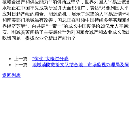
拔粮食出产和供应能力”“消弭商业壁垒，世界列国人平易近该
水稻正在中国率先成功研发并大面积推广，表达“只要列国人平
应对日趋严峻的粮食、能源危机，展示了深挚的人平易近情怀
和南美部门地域虽有改善，习总正在引领中国持续多年实现粮
界经济苏醒”。向共建“一带一”的成长中国度供给20亿元人
安、削减贫苦阐扬了主要感化”“为列国粮食减产和农业成长
吃饭问题，提拔农业分析出产能力？
上一篇：
“惊变”大概过分戏
下一篇：
地域消防救援支队结合地、市场监视办理局及阿
返回列表
关于我们
食品安全动态
食品安全知识
联系我们