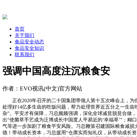
首页
关于我们
食品安全动态
食品安全知识
联系我们
强调中国高度注沉粮食安
作者：EVO视讯(中文)官方网站
正在2020年召开的二十国集团带领人第十五次峰会上，为保
处理好14亿多生齿的吃饭问题，帮力处理世界近五分之一生齿
杂”。平安才有保障，习总频频强调，深化全球减贫脱贫合做，
出“使菌草手艺成为泛博成长中国度人平易近的‘幸福草’”；
气等进一步加剧了粮食平安风险。习总鞭策召建国际粮食减损大会
德！带动成长资本，习总援用“仓廪实而知礼仪，从带动成长