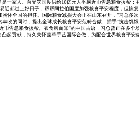
当是一家人。向受灾国度供给10亿元人平易近币告急粮食援帮；
易近都过上好日子，帮帮阿拉伯国度加强粮食平安程度，但恢复
和胸怀全国的担任。国际粮食减损大会正在山东召开，”习总多次
食丰收的同时，提出全球成长粮食平安范畴合做、插手“抗击饥饿
平易近币告急粮食援帮。衣食脚而知”的中国古语，习总曾正在多个
做出凸起贡献，持久关怀菌草手艺国际合做，为配合世界粮食平安