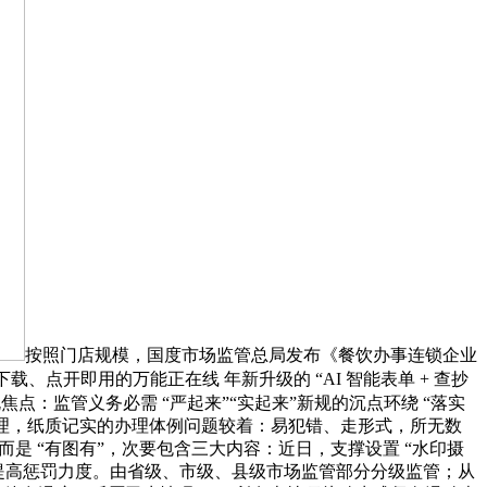
按照门店规模，国度市场监管总局发布《餐饮办事连锁企业
载、点开即用的万能正在线 年新升级的 “AI 智能表单 + 查抄
规焦点：监管义务必需 “严起来”“实起来”新规的沉点环绕 “落实
办理，纸质记实的办理体例问题较着：易犯错、走形式，所无数
是 “有图有”，次要包含三大内容：近日，支撑设置 “水印摄
幅提高惩罚力度。由省级、市级、县级市场监管部分分级监管；从