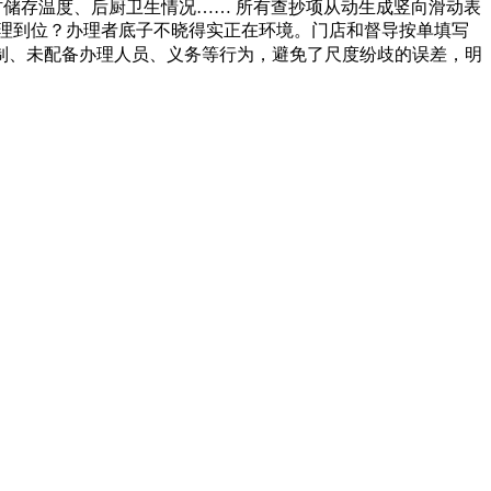
食材储存温度、后厨卫生情况…… 所有查抄项从动生成竖向滑动表
处理到位？办理者底子不晓得实正在环境。门店和督导按单填写
制、未配备办理人员、义务等行为，避免了尺度纷歧的误差，明