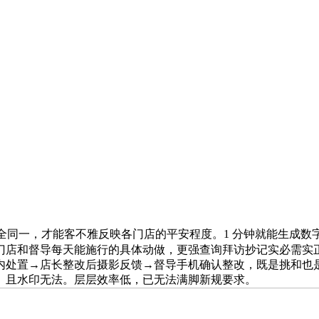
一，才能客不雅反映各门店的平安程度。1 分钟就能生成数字化
门店和督导每天能施行的具体动做，更强查询拜访抄记实必需实
处置→店长整改后摄影反馈→督导手机确认整改，既是挑和也是
。且水印无法。层层效率低，已无法满脚新规要求。