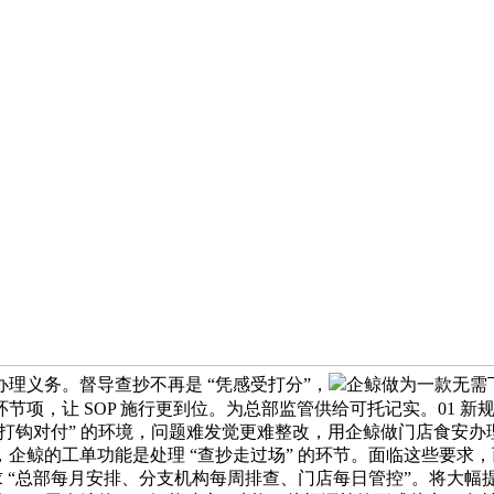
理义务。督导查抄不再是 “凭感受打分”，
企鲸做为一款无需下
等环节项，让 SOP 施行更到位。为总部监管供给可托记实。01 新
 “打钩对付” 的环境，问题难发觉更难整改，用企鲸做门店食安
鲸的工单功能是处理 “查抄走过场” 的环节。面临这些要求，而
求 “总部每月安排、分支机构每周排查、门店每日管控”。将大