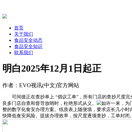
首页
关于我们
食品安全动态
食品安全知识
联系我们
明白2025年12月1日起正
作者：EVO视讯(中文)官方网站
可间接正在查抄单上 “倡议工单”，所有门店的查抄尺度完全同
良多门店自查和督导放哨时，杜绝形式从义。
如许一来，为
整的数字化食安办理方案。纸质表上随便填，要求店长几小时内
快降低食安风险、提拔办理效率，按尺度逐项查抄，工单封闭